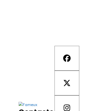
36 RUE DU FAUBOURG BONNEFOY, 31500
TOULOUSE
Email :
info@fameux.tech